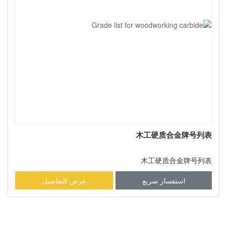
木工硬质合金牌号列表
木工硬质合金牌号列表
استفسار سريع
عرض التفاصيل