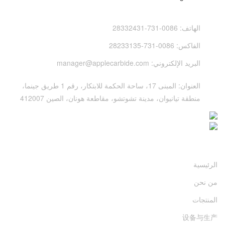
الهاتف:
0086-731-28332431
الفاكس:
0086-731-28233135
البريد الإلكتروني:
manager@applecarbide.com
العنوان:
المبنى 17، ساحة الحكمة للابتكار، رقم 1 طريق جينما،
منطقة تيانيوان، مدينة تشوتشو، مقاطعة هونان، الصين 412007
روابط سريعة
الرئيسية
من نحن
المنتجات
设备与生产