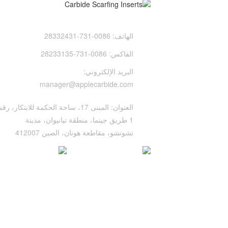
الهاتف:
0086-731-28332431
الفاكس:
0086-731-28233135
البريد الإلكتروني:
manager@applecarbide.com
العنوان:
المبنى 17، ساحة الحكمة للابتكار، رقم
1 طريق جينما، منطقة تيانيوان، مدينة
تشوتشو، مقاطعة هونان، الصين 412007