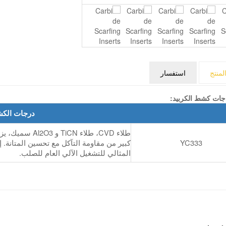
لمنتج
استفسار
جات كشط الكربيد:
درجات الك
طلاء CVD، طلاء TiCN و O3
YC333
كبير من مقاومة التآكل مع تحسين المتانة. إن
المثالي للتشغيل الآلي العام للصلب.